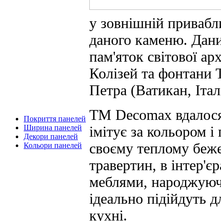
у зовнішній привабли
даного каменю. Дани
пам'яток світової ар
Колізей та фонтани Т
Петра (Ватикан, Італ
ТМ Decomax вдалося
Покриття панелей
імітує за кольором і
Ширина панелей
Декори панелей
своєму теплому беже
Кольори панелей
травертин, в інтер'
меблями, народжуючи
ідеально підійдуть д
кухні.