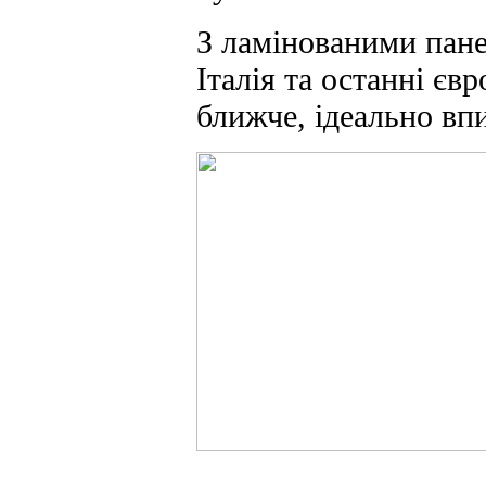
З ламінованими панел
Італія та останні єв
ближче, ідеально впи