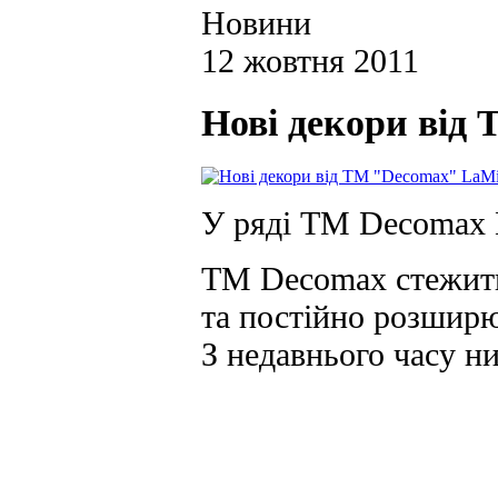
Новини
12 жовтня 2011
Нові декори від
У ряді ТМ Decomax L
ТМ Decomax стежить
та постійно розширю
З недавнього часу н