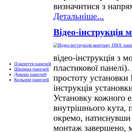
визначитися з напр
Детальніше...
Відео-інструкція
відео-інструкція з 
Покриття панелей
пластикової панелі)
Ширина панелей
Декори панелей
простоту установки
Кольори панелей
інструкція установки
Установку кожного е
внутрішнього кута, 
окремо, натиснувши 
монтаж завершено, м