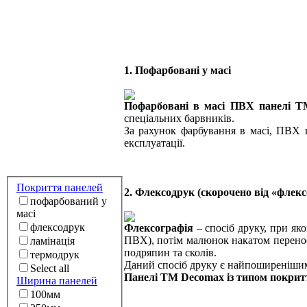
1. Пофарбовані у масі
Пофарбовані в масі ПВХ панелі
Т
спеціальних барвників.
За рахунок фарбування в масі, ПВХ п
експлуатації.
Покриття панелей
2.
Флексодрук (скорочено від «флекс
пофарбований у
масі
флексодрук
Флексографія
– спосіб друку, при як
ПВХ), потім малюнок накатом перенос
ламінація
подряпин та сколів.
термодрук
Даний спосіб друку є найпоширенішим і
Select all
Панелі ТМ
Decomax
із типом покрит
Ширина панелей
100мм