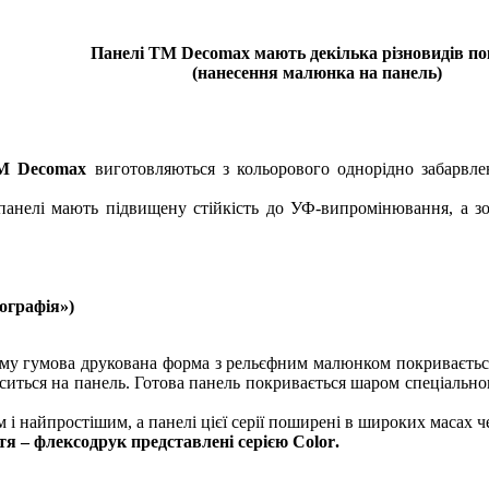
Панелі ТМ
Decomax
мають декілька різновидів п
(нанесення малюнка на панель)
М
Decomax
виготовляються з кольорового однорідно забарв
анелі мають підвищену стійкість до УФ-випромінювання, а зов
ографія»)
ому гумова друкована форма з рельєфним малюнком покриваєтьс
иться на панель. Готова панель покривається шаром спеціальног
 найпростішим, а панелі цієї серії поширені в широких масах че
тя – флексодрук представлені серією
Color
.