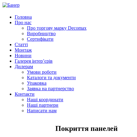
Головна
Про нас
Про торгову марку Decomax
Виробництво
Сертифікати
Статті
Монтаж
Новини
Галерея інтер’єрів
Дилерам
Умови роботи
Каталоги та документи
Упаковка
Заявка на партнерство
Контакти
Наші координати
Наші партнери
Написати нам
Покриття панелей