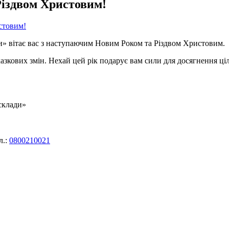
Різдвом Христовим!
ди» вітає вас з наступаючим Новим Роком та Різдвом Христовим.
казкових змін. Нехай цей рік подарує вам сили для досягнення ціл
склади»
л.:
0800210021