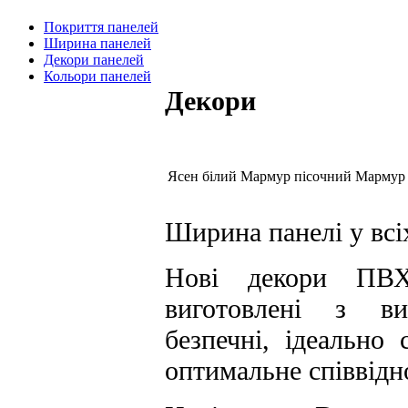
Покриття панелей
Ширина панелей
Декори панелей
Кольори панелей
Декори
Ясен білий
Мармур пісочний
Мармур 
Ширина панелі у всі
Нові декори ПВХ
виготовлені з вис
безпечні, ідеально
оптимальне співвідн