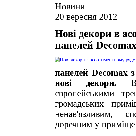
Новини
20 вересня 2012
Нові декори в а
панелей Decoma
панелей Decomax з
нові декори.
Вон
європейськими тр
громадських примі
ненав'язливим, сп
доречним у приміщен