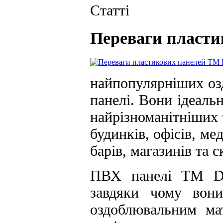
Статті
Переваги пласт
найпопулярніших озд
панелі. Вони ідеаль
найрізноманітніших 
будинків, офісів, ме
барів, магазинів та с
ПВХ панелі ТМ
D
завдяки чому вон
оздоблювальним мат