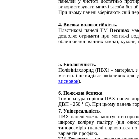
панелей у чистоті достатньо проти
використовувати миючі засоби без аб
При цьому панелі зберігають свій пе
4. Висока вологостійкість.
Пластикові панелі ТМ
Decomax
мают
дозволяє отримати при монтажі во
облицюванні ванних кімнат, кухонь, 
5. Екологічність.
Полівінілхлорид (ПВХ) – матеріал, з
містить і не виділяє шкідливих для 
висновок
).
6. Пожежна безпека.
Температура горіння ПВХ панелі дорі
ДВП - 250 ° С). При цьому панель го
7. Універсальність.
ПВХ панелі можна монтувати горизон
широку колірну палітру (від однорі
типорозмірів (панелі варіюються по 
варіантів профілю.
ТМ
Decomax
– це ідеальне поєднан