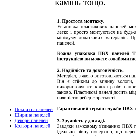
камінь тощо.
1. Простота монтажу.
Установка пластикових панелей мо
легко і просто монтуються на будь-
мінімуму додаткових матеріалів. П
панелей.
Кожна упаковка ПВХ панелей
інструкцією ви можете ознайомитис
2. Надійність та довговічність.
Матеріал, з якого виготовляються па
Він є стійким до впливу вологи, 
використовувати кілька разів: напр
заново. Пластикові панелі досить мі
наявністю ребер жорсткості.
Гарантований термін служби ПВХ п
Покриття панелей
Ширина панелей
Декори панелей
3. Зручність у догляді.
Кольори панелей
Завдяки замковому з'єднанню ПВХ
ідеально рівну поверхню, що пер