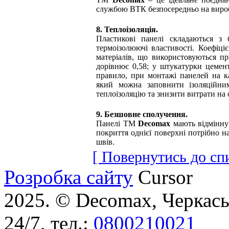
службою ВТК безпосередньо на вироб
8. Теплоізоляція.
Пластикові панелі складаються з 
термоізолюючі властивості. Коефіці
матеріалів, що використовуються п
дорівнює 0,58; у штукатурки цемент
правило, при монтажі панелей на к
який можна заповнити ізоляційни
теплоізоляцію та знизити витрати на 
9. Безшовне сполучення.
Панелі ТМ
Decomax
мають відмінну
покриття однієї поверхні потрібно 
швів.
[ Повернутись до спи
Розробка сайту
Cursor
2025. © Decomax, Черкаськ
24/7, тел.:
0800210021