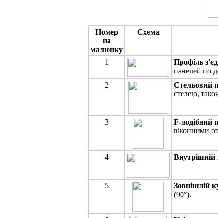
Номер
Cхема
на
малюнку
1
Профіль з'є
панелей по д
2
Стельовий 
стелею, тако
3
F-подібний 
віконними от
4
Внутрішній
5
Зовнішній к
(90°).