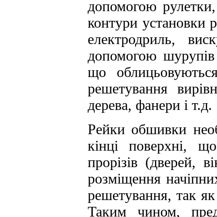
допомогою рулетки,
контури установки 
електродриль, вис
допомогою шурупів 
що облицьовуються.
решетування вирів
дерева, фанери і т.д.
Рейки обшивки необ
кінці поверхні, щ
прорізів (дверей, в
розміщення начіпни
решетування, так як
Таким чином, пред