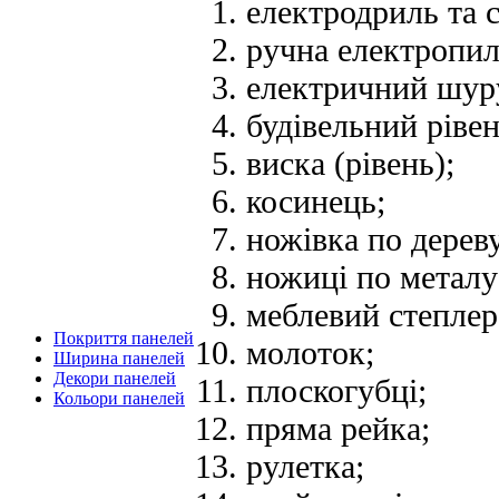
електродриль та 
ручна електропил
електричний шуру
будівельний рівен
виска (рівень);
косинець;
ножівка по дереву
ножиці по металу
меблевий степлер 
Покриття панелей
молоток;
Ширина панелей
Декори панелей
плоскогубці;
Кольори панелей
пряма рейка;
рулетка;