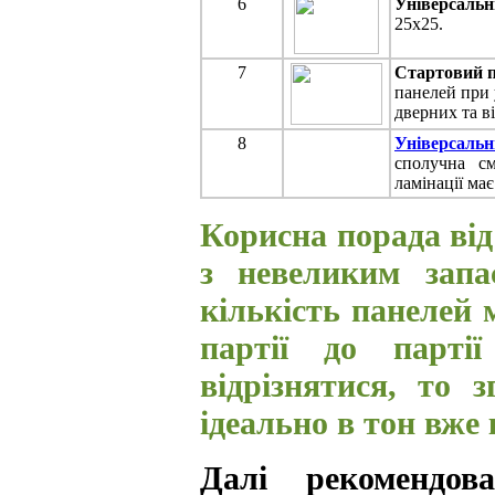
6
Універсальн
25х25.
7
Стартовий п
панелей при 
дверних та в
8
Універсаль
сполучна см
ламінації ма
Корисна порада від
з невеликим запа
кількість панелей м
партії до парті
відрізнятися, то 
ідеально в тон вже
Далі рекомендов