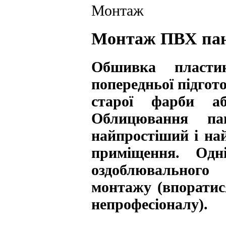
Монтаж
Монтаж ПВХ па
Обшивка пласти
попередньої підгот
старої фарби а
Облицювання па
найпростіший і на
приміщення. Одн
оздоблювального
монтажу (впоратис
непрофесіоналу).