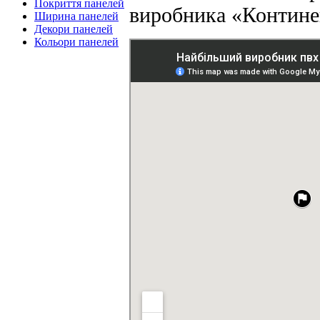
Покриття панелей
виробника «Контине
Ширина панелей
Декори панелей
Кольори панелей