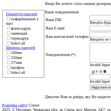
Якщо Ви хочете стати нашим дилером, 
Ваше повідомлення
Покриття панелей
пофарбований у
Ваші ПІБ
Введіть будь
масі
Ваш E-mail
флексодрук
ламінація
Ваш контактний телефон
термодрук
Введено не 
Select all
Ширина панелей
100мм
Повідомлення (*)
250мм
375мм
Invalid Input
профіль
Select all
Invalid Input
Дякуємо Вам за довіру, яку Ви надаєт
Розробка сайту
Cursor
2025. © Decomax, Черкаська обл., м. Сміла, вул. Мазура, 24/7, те